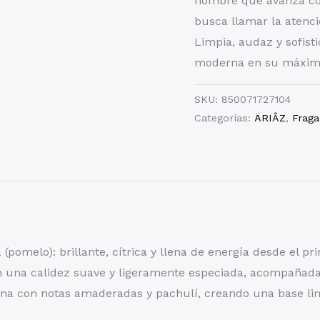
hombre que avanza con
busca llamar la atenci
Limpia, audaz y sofis
moderna en su máxima
SKU:
850071727104
Categorías:
ÄRIÂZ
,
Frag
(pomelo): brillante, cítrica y llena de energía desde el pr
an una calidez suave y ligeramente especiada, acompañad
ona con notas amaderadas y pachulí, creando una base lim