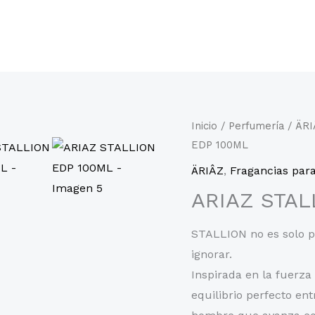
Inicio
/
Perfumería
/
ÄRI
EDP 100ML
ÄRIÂZ
,
Fragancias par
ARIAZ STAL
STALLION no es solo po
ignorar.
Inspirada en la fuerza
equilibrio perfecto ent