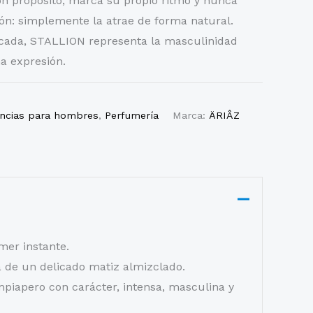
 propósito, marca su propio ritmo y nunca
ón: simplemente la atrae de forma natural.
ticada, STALLION representa la masculinidad
 expresión.
ancias para hombres
,
Perfumería
Marca:
ÄRIÂZ
imer instante.
a de un delicado matiz almizclado.
piapero con carácter, intensa, masculina y