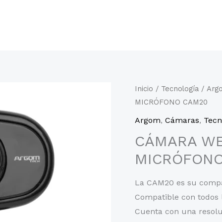
Inicio
/
Tecnología
/
Arg
MICRÓFONO CAM20
Argom
,
Cámaras
,
Tecn
CÁMARA WE
MICRÓFONO
La CAM20 es su compañ
Compatible con todos l
Cuenta con una resolu