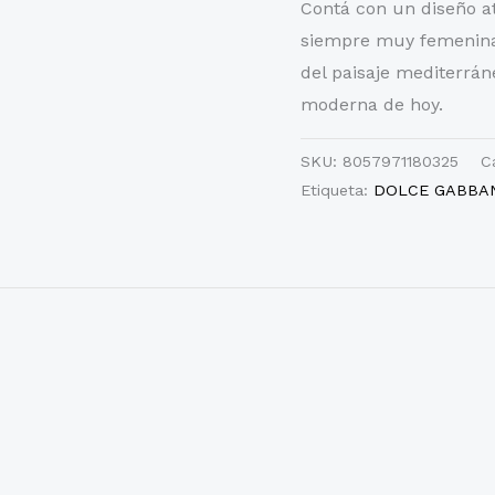
Contá con un diseño a
siempre muy femenina.
del paisaje mediterráne
moderna de hoy.
SKU:
8057971180325
C
Etiqueta:
DOLCE GABBA