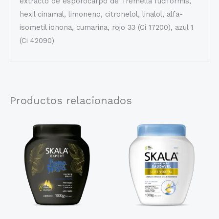
extracto de esporocarpo de Tremella fuciformis,
hexil cinamal, limoneno, citronelol, linalol, alfa-
isometil ionona, cumarina, rojo 33 (Ci 17200), azul 1
(Ci 42090)
Productos relacionados