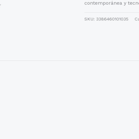
contemporánea y tecno
SKU:
3386460101035
C
.