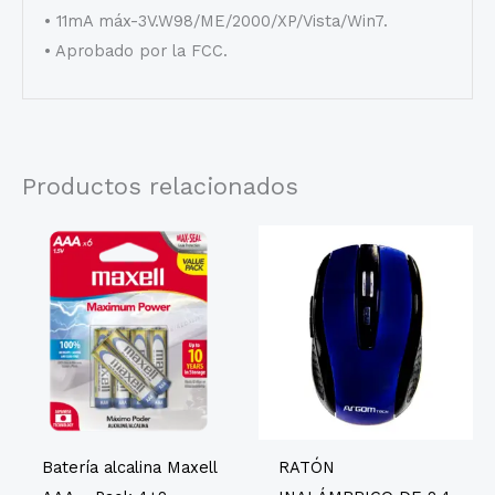
• 11mA máx-3V.W98/ME/2000/XP/Vista/Win7.
• Aprobado por la FCC.
Productos relacionados
Batería alcalina Maxell
RATÓN