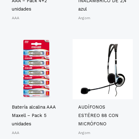
AAA – Pack 4+2
INALÁMBRICO DE 2,4
unidades
azul
AAA
Argom
Batería alcalina AAA
AUDÍFONOS
Maxell – Pack 5
ESTÉREO 88 CON
unidades
MICRÓFONO
AAA
Argom