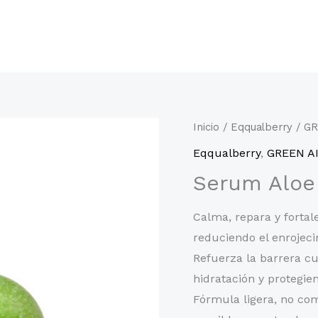
Inicio
/
Eqqualberry
/
GR
Eqqualberry
,
GREEN A
Serum Aloe
Calma, repara y fortal
reduciendo el enrojeci
Refuerza la barrera c
hidratación y protegie
Fórmula ligera, no com