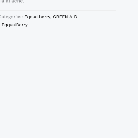
ia al acné.
Categorías:
Eqqualberry
,
GREEN AID
:
EqqualBerry