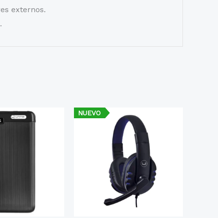
es externos.
.
NUEVO