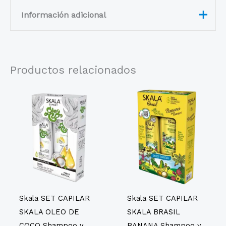
Información adicional
RIZADO, DAÑADO,
TIPO DE
FRÁGIL, LISO O CON
CABBELLO
Productos relacionados
FRIZZ, MIXTA Y SECO
"Shampoo: Aqua, sulfato
de lauril de sodio,
cocamidopropil betaína,
diestearato de glicol,
PEG-90M, cloruro de
amonio, policuaternio-10,
perfume, cloruro de
hidroxipropiltrimonio de
guar,
metilcloroisotiazolinona
(y) metilisotiazolinona,
Skala SET CAPILAR
Skala SET CAPILAR
almidón de Zea Mays
SKALA OLEO DE
SKALA BRASIL
(maíz), aceite de Cocos
COCO Shampoo y
BANANA Shampoo y