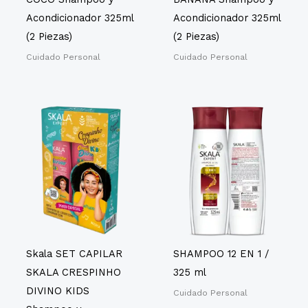
Nucifera, cetil de
manteca de karité
Acondicionador 325ml
Acondicionador 325ml
Ésteres, pantenol,
(2 Piezas)
(2 Piezas)
acetato de tocoferilo,
Cuidado Personal
Cuidado Personal
Composición
EDTA disódico, ácido
cítrico.
*Sin
Acondicionador: Cloruro
de sodio añadido Aqua,
alcohol cetearílico,
cloruro de cetrimonio,
ésteres cetílicos de
manteca de karité,
perfume,
metilcloroisotiazolinona
(y) metilisotiazolinona,
PEG-90M, pantenol,
almidón de Zea Mays
Skala SET CAPILAR
SHAMPOO 12 EN 1 /
(maíz), aceite de coco
SKALA CRESPINHO
325 ml
nucifera, acetato de
tocoferilo, ácido cítrico,
DIVINO KIDS
Cuidado Personal
EDTA disódico. "