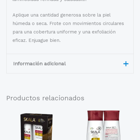
Aplique una cantidad generosa sobre la piel
húmeda o seca. Frote con movimientos circulares
para una cobertura uniforme y una exfoliación
eficaz. Enjuague bien.
Información adicional
"Sacarosa, glicerina, polisorbato 2
sílice, fragancia (perfume),
Productos relacionados
fenoxietanol, cera microcristalina
(Cera Microcristallina), caprililglico
agua (Aqua), ácido sórbico, talco,
aceite de semilla de pistacho
(Pistacia Vera), ácido ascórbico,
manteca de semilla de Theobro
Grandiflorum, aceite de semilla d