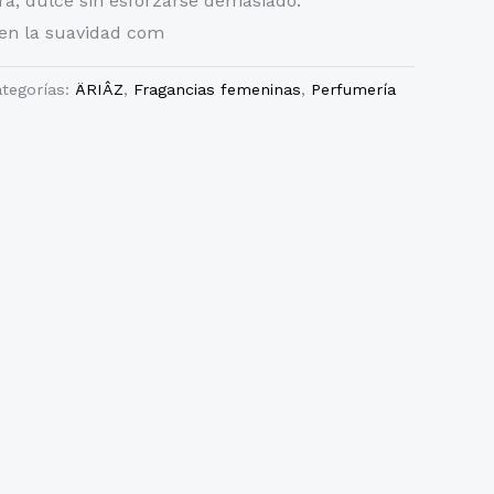
ra, dulce sin esforzarse demasiado.
en la suavidad com
tegorías:
ÄRIÂZ
,
Fragancias femeninas
,
Perfumería