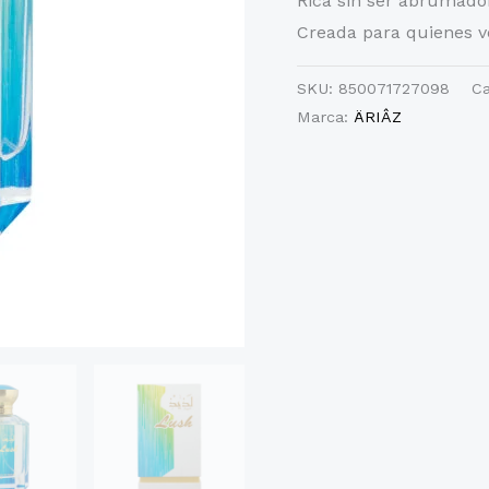
Rica sin ser abrumado
Creada para quienes v
SKU:
850071727098
Ca
Marca:
ÄRIÂZ