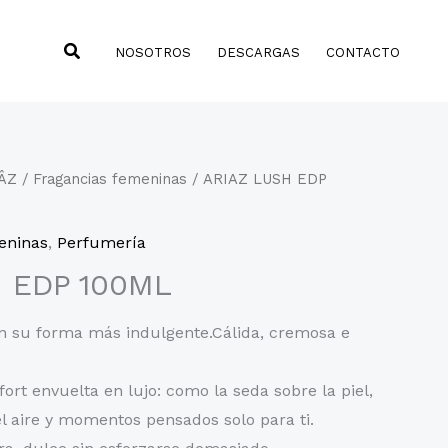
Buscar
NOSOTROS
DESCARGAS
CONTACTO
ÂZ
/
Fragancias femeninas
/ ARIAZ LUSH EDP
eninas
,
Perfumería
 EDP 100ML
n su forma más indulgente.Cálida, cremosa e
ort envuelta en lujo: como la seda sobre la piel,
l aire y momentos pensados solo para ti.