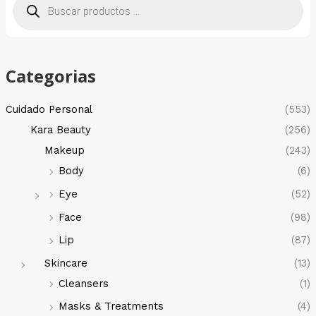
s
q
u
e
d
a
d
Categorias
e
p
r
o
Cuidado Personal
(553)
d
u
Kara Beauty
(256)
c
t
Makeup
(243)
o
s
Body
(6)
Eye
(52)
Face
(98)
Lip
(87)
Skincare
(13)
Cleansers
(1)
Masks & Treatments
(4)