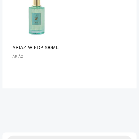
ARIAZ W EDP 100ML
ÄRIÂZ
B
ú