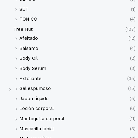
SET
(1)
TONICO
(4)
Tree Hut
(107)
Afeitado
(12)
Bálsamo
(4)
Body Oil
(2)
Body Serum
(3)
Exfoliante
(35)
Gel espumoso
(15)
Jabón líquido
(5)
Loción corporal
(6)
Mantequilla corporal
(11)
Mascarilla labial
(3)