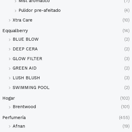
Mist aromático
(7)
Pulidor pre-afeitado
(4)
Xtra Care
(10)
Eqqualberry
(14)
BLUE BLOW
(2)
DEEP CERA
(2)
GLOW FILTER
(3)
GREEN AID
(2)
LUSH BLUSH
(3)
SWIMMING POOL
(2)
Hogar
(102)
Brentwood
(101)
Perfumería
(455)
Afnan
(19)