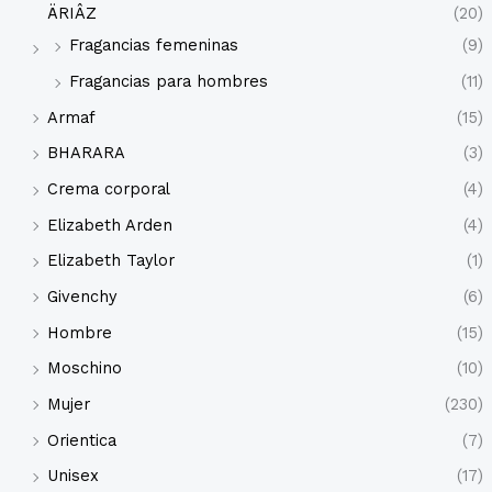
ÄRIÂZ
(20)
Fragancias femeninas
(9)
Fragancias para hombres
(11)
Armaf
(15)
BHARARA
(3)
Crema corporal
(4)
Elizabeth Arden
(4)
Elizabeth Taylor
(1)
Givenchy
(6)
Hombre
(15)
Moschino
(10)
Mujer
(230)
Orientica
(7)
Unisex
(17)