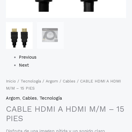
Previous
Next
Inicio
/
Tecnología
/
Argom
/
Cables
/ CABLE HDMI A HDMI
M/M – 15 PIES
Argom
,
Cables
,
Tecnología
CABLE HDMI A HDMI M/M – 15
PIES
Disfruta de una imagen nítida y un sonido claro