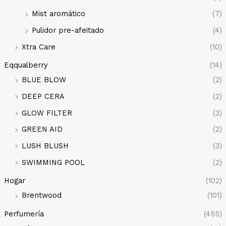
Mist aromático
(7)
Pulidor pre-afeitado
(4)
Xtra Care
(10)
Eqqualberry
(14)
BLUE BLOW
(2)
DEEP CERA
(2)
GLOW FILTER
(3)
GREEN AID
(2)
LUSH BLUSH
(3)
SWIMMING POOL
(2)
Hogar
(102)
Brentwood
(101)
Perfumería
(455)