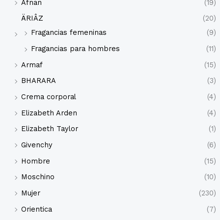
Afnan
(19)
ÄRIÂZ
(20)
Fragancias femeninas
(9)
Fragancias para hombres
(11)
Armaf
(15)
BHARARA
(3)
Crema corporal
(4)
Elizabeth Arden
(4)
Elizabeth Taylor
(1)
Givenchy
(6)
Hombre
(15)
Moschino
(10)
Mujer
(230)
Orientica
(7)