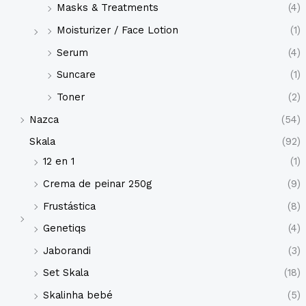
Masks & Treatments
(4)
Moisturizer / Face Lotion
(1)
Serum
(4)
Suncare
(1)
Toner
(2)
Nazca
(54)
Skala
(92)
12 en 1
(1)
Crema de peinar 250g
(9)
Frustástica
(8)
Genetiqs
(4)
Jaborandi
(3)
Set Skala
(18)
Skalinha bebé
(5)