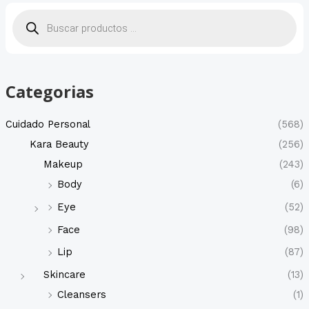
B
ú
s
q
u
e
d
a
d
Categorias
e
p
r
o
Cuidado Personal
(568)
d
u
Kara Beauty
(256)
c
t
Makeup
(243)
o
s
Body
(6)
Eye
(52)
Face
(98)
Lip
(87)
Skincare
(13)
Cleansers
(1)