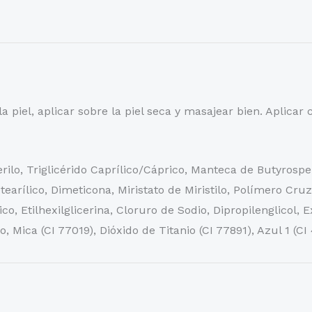
a piel, aplicar sobre la piel seca y masajear bien. Aplicar 
erilo, Triglicérido Caprílico/Cáprico, Manteca de Butyrosp
earílico, Dimeticona, Miristato de Miristilo, Polímero Cruz
ico, Etilhexilglicerina, Cloruro de Sodio, Dipropilenglicol, 
, Mica (CI 77019), Dióxido de Titanio (CI 77891), Azul 1 (CI