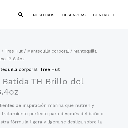
Buscar
NOSOTROS
DESCARGAS
CONTACTO
/
Tree Hut
/
Mantequilla corporal
/ Mantequilla
ano 12-8.4oz
tequilla corporal
,
Tree Hut
Batida TH Brillo del
8.4oz
dientes de inspiración marina que nutren y
 el tratamiento perfecto para después del baño o
tra fórmula ligera y ligera se desliza sobre la