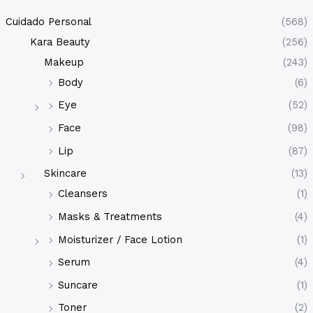
p
r
o
Cuidado Personal
(568)
d
u
Kara Beauty
(256)
c
t
Makeup
(243)
o
s
Body
(6)
Eye
(52)
Face
(98)
Lip
(87)
Skincare
(13)
Cleansers
(1)
Masks & Treatments
(4)
Moisturizer / Face Lotion
(1)
Serum
(4)
Suncare
(1)
Toner
(2)