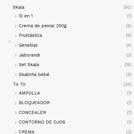
Skala
(92)
12 en 1
(1)
Crema de peinar 250g
(9)
Frustástica
(8)
Genetiqs
(4)
Jaborandi
(3)
Set Skala
(18)
Skalinha bebé
(5)
Tir Tir
(34)
AMPOLLA
(1)
BLOQUEADOR
(1)
CONCEALER
(1)
CONTORNO DE OJOS
(1)
CREMA
(3)