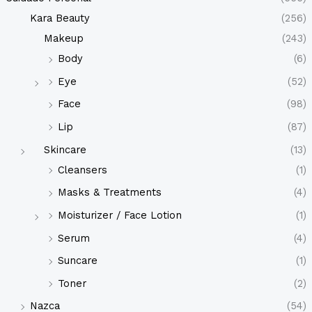
d
u
Kara Beauty
(256)
c
t
Makeup
(243)
o
s
Body
(6)
Eye
(52)
Face
(98)
Lip
(87)
Skincare
(13)
Cleansers
(1)
Masks & Treatments
(4)
Moisturizer / Face Lotion
(1)
Serum
(4)
Suncare
(1)
Toner
(2)
Nazca
(54)