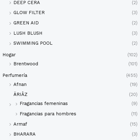
DEEP CERA
(2)
GLOW FILTER
(3)
GREEN AID
(2)
LUSH BLUSH
(3)
SWIMMING POOL
(2)
Hogar
(102)
Brentwood
(101)
Perfumería
(455)
Afnan
(19)
ÄRIÂZ
(20)
Fragancias femeninas
(9)
Fragancias para hombres
(11)
Armaf
(15)
BHARARA
(3)