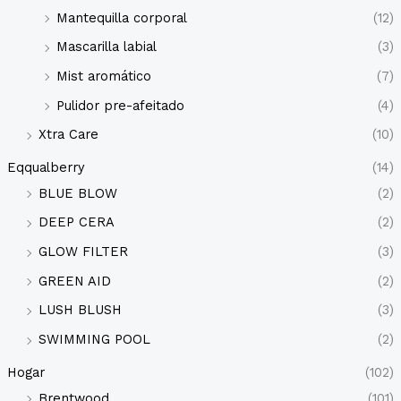
Mantequilla corporal
(12)
Mascarilla labial
(3)
Mist aromático
(7)
Pulidor pre-afeitado
(4)
Xtra Care
(10)
Eqqualberry
(14)
BLUE BLOW
(2)
DEEP CERA
(2)
GLOW FILTER
(3)
GREEN AID
(2)
LUSH BLUSH
(3)
SWIMMING POOL
(2)
Hogar
(102)
Brentwood
(101)