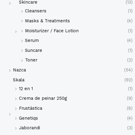
Skincare
(13)
Cleansers
(1)
Masks & Treatments
(4)
Moisturizer / Face Lotion
(1)
Serum
(4)
Suncare
(1)
Toner
(2)
Nazca
(54)
Skala
(92)
12 en 1
(1)
Crema de peinar 250g
(9)
Frustástica
(8)
Genetiqs
(4)
Jaborandi
(3)