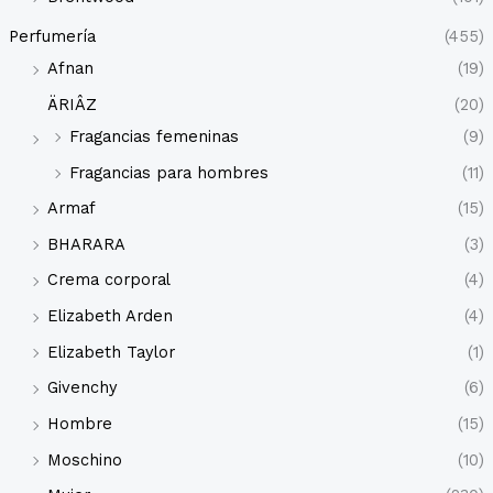
Perfumería
(455)
Afnan
(19)
ÄRIÂZ
(20)
Fragancias femeninas
(9)
Fragancias para hombres
(11)
Armaf
(15)
BHARARA
(3)
Crema corporal
(4)
Elizabeth Arden
(4)
Elizabeth Taylor
(1)
Givenchy
(6)
Hombre
(15)
Moschino
(10)