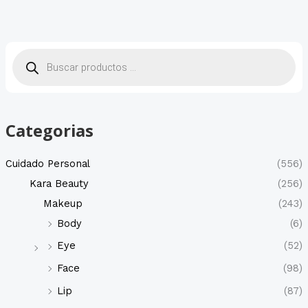
B
ú
s
q
u
e
d
a
d
Categorias
e
p
r
o
Cuidado Personal
(556)
d
u
Kara Beauty
(256)
c
t
Makeup
(243)
o
s
Body
(6)
Eye
(52)
Face
(98)
Lip
(87)