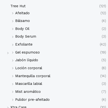
Tree Hut
(121)
Afeitado
(12)
Bálsamo
(4)
Body Oil
(2)
Body Serum
(3)
Exfoliante
(42)
Gel espumoso
(19)
Jabón líquido
(5)
Loción corporal
(6)
Mantequilla corporal
(14)
Mascarilla labial
(3)
Mist aromático
(7)
Pulidor pre-afeitado
(4)
Xtra Care
(10)