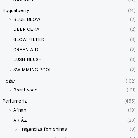
Eqqualberry
(14)
BLUE BLOW
(2)
DEEP CERA
(2)
GLOW FILTER
(3)
GREEN AID
(2)
LUSH BLUSH
(3)
SWIMMING POOL
(2)
Hogar
(102)
Brentwood
(101)
Perfumería
(455)
Afnan
(19)
ÄRIÂZ
(20)
Fragancias femeninas
(9)