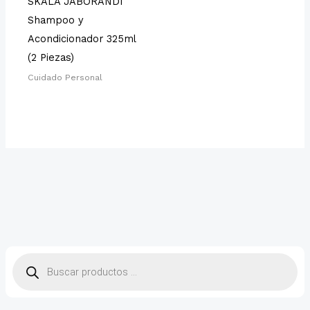
SKALA JABORANDI
Shampoo y
Acondicionador 325ml
(2 Piezas)
Cuidado Personal
B
ú
s
q
u
e
d