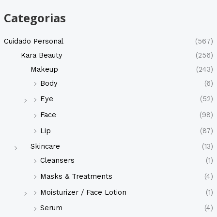
a
d
Categorias
e
p
r
o
Cuidado Personal
(567)
d
u
Kara Beauty
(256)
c
t
Makeup
(243)
o
s
Body
(6)
Eye
(52)
Face
(98)
Lip
(87)
Skincare
(13)
Cleansers
(1)
Masks & Treatments
(4)
Moisturizer / Face Lotion
(1)
Serum
(4)