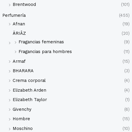
Brentwood
(101)
Perfumería
(455)
Afnan
(19)
ÄRIÂZ
(20)
Fragancias femeninas
(9)
Fragancias para hombres
(11)
Armaf
(15)
BHARARA
(3)
Crema corporal
(4)
Elizabeth Arden
(4)
Elizabeth Taylor
(1)
Givenchy
(6)
Hombre
(15)
Moschino
(10)