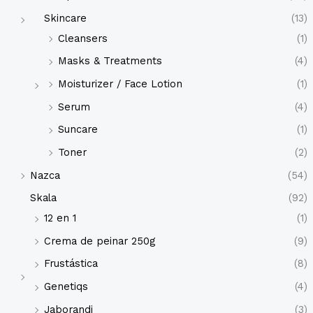
Skincare
(13)
Cleansers
(1)
Masks & Treatments
(4)
Moisturizer / Face Lotion
(1)
Serum
(4)
Suncare
(1)
Toner
(2)
Nazca
(54)
Skala
(92)
12 en 1
(1)
Crema de peinar 250g
(9)
Frustástica
(8)
Genetiqs
(4)
Jaborandi
(3)