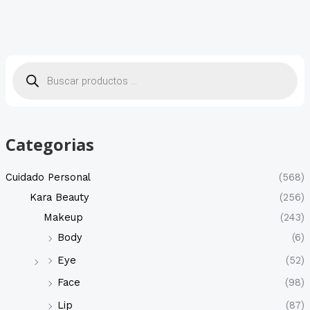
B
ú
s
q
u
e
d
a
d
Categorias
e
p
r
o
Cuidado Personal
(568)
d
u
Kara Beauty
(256)
c
t
Makeup
(243)
o
s
Body
(6)
Eye
(52)
Face
(98)
Lip
(87)