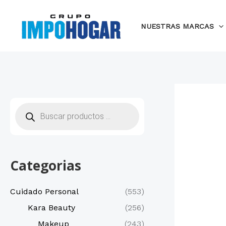
Ir
al
NUESTRAS MARCAS
contenido
B
ú
s
q
u
e
d
a
Categorias
d
e
p
r
Cuidado Personal
(553)
o
d
Kara Beauty
(256)
u
c
Makeup
(243)