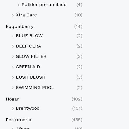
Pulidor pre-afeitado
(4)
Xtra Care
(10)
Eqqualberry
(14)
BLUE BLOW
(2)
DEEP CERA
(2)
GLOW FILTER
(3)
GREEN AID
(2)
LUSH BLUSH
(3)
SWIMMING POOL
(2)
Hogar
(102)
Brentwood
(101)
Perfumería
(455)
Afnan
(19)