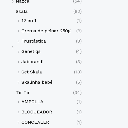
Nazca
(54)
Skala
(92)
12 en 1
(1)
Crema de peinar 250g
(9)
Frustástica
(8)
Genetiqs
(4)
Jaborandi
(3)
Set Skala
(18)
Skalinha bebé
(5)
Tir Tir
(34)
AMPOLLA
(1)
BLOQUEADOR
(1)
CONCEALER
(1)