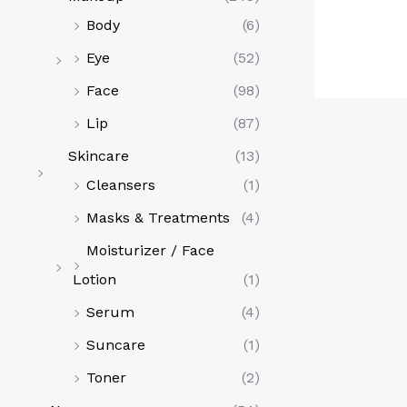
t
o
Body
(6)
s
Eye
(52)
Face
(98)
Lip
(87)
Skincare
(13)
Cleansers
(1)
Masks & Treatments
(4)
Moisturizer / Face
Lotion
(1)
Serum
(4)
Suncare
(1)
Toner
(2)